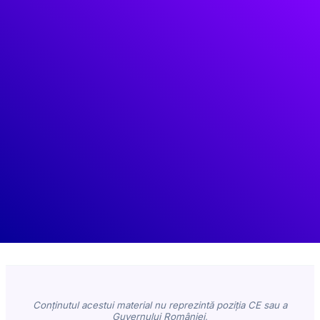
Conținutul acestui material nu reprezintă poziția CE sau a
Guvernului României,